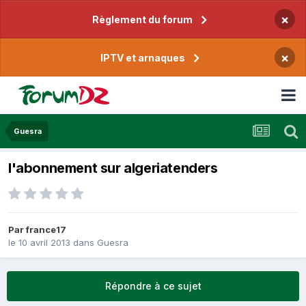
×
Règlement du forum
×
IPTV et arnaques
Guesra
l'abonnement sur algeriatenders
Par
france17
le 10 avril 2013
dans
Guesra
Répondre à ce sujet