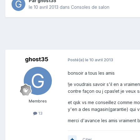
Par
ghost35
le 10 avril 2013
dans
Consoles de salon
ghost35
Posté(e)
le 10 avril 2013
bonsoir a tous les amis
!je voudrais savoir s'il en a vraim
contre façon ou j cpas!et je veux s
Membres
et qsk vs me conseillez comme mode
y'en a des magasin(garantie) qui ve
13
merci d'avance les amis vraiment be
Citer