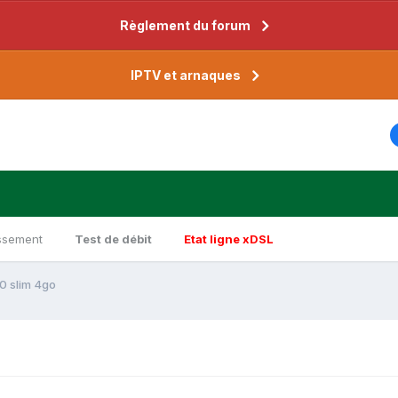
Règlement du forum
IPTV et arnaques
ssement
Test de débit
Etat ligne xDSL
0 slim 4go