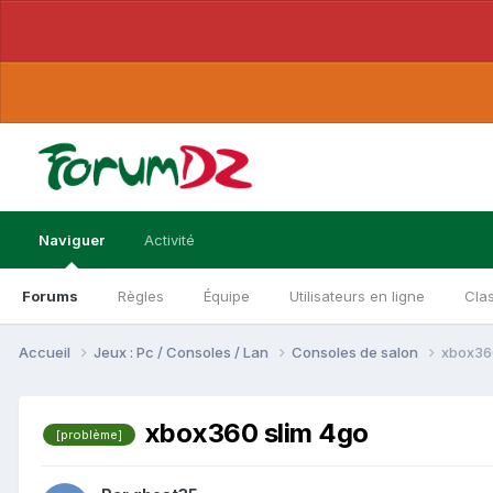
Naviguer
Activité
Forums
Règles
Équipe
Utilisateurs en ligne
Cla
Accueil
Jeux : Pc / Consoles / Lan
Consoles de salon
xbox36
xbox360 slim 4go
[problème]