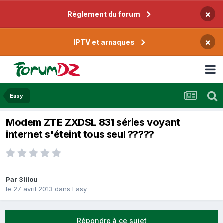
×
Règlement du forum
×
IPTV et arnaques
Easy
Modem ZTE ZXDSL 831 séries voyant
internet s'éteint tous seul ?????
Par
3lilou
le 27 avril 2013
dans
Easy
Répondre à ce sujet