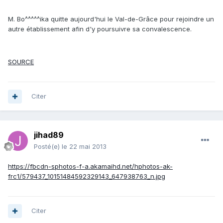
M. Bo^^^^^ika quitte aujourd'hui le Val-de-Grâce pour rejoindre un
autre établissement afin d'y poursuivre sa convalescence.
SOURCE
Citer
jihad89
Posté(e)
le 22 mai 2013
https://fbcdn-sphotos-f-a.akamaihd.net/hphotos-ak-
frc1/579437_10151484592329143_647938763_n.jpg
Citer