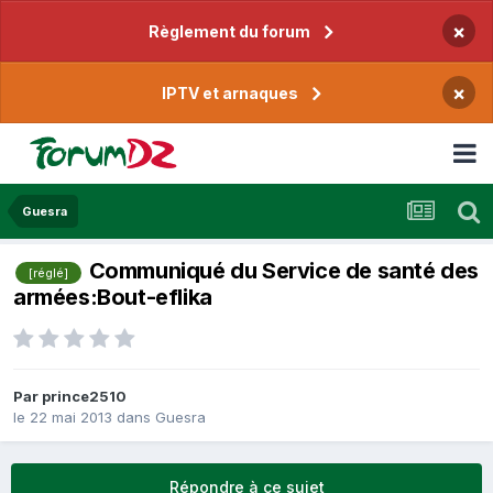
×
Règlement du forum
×
IPTV et arnaques
Guesra
Communiqué du Service de santé des
[réglé]
armées:Bout-eflika
Par
prince2510
le 22 mai 2013
dans
Guesra
Répondre à ce sujet