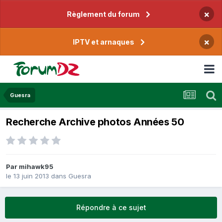
×
Règlement du forum
×
IPTV et arnaques
Guesra
Recherche Archive photos Années 50
Par
mihawk95
le 13 juin 2013
dans
Guesra
Répondre à ce sujet