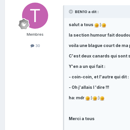
BEN10 a dit :
salut a tous
:)
Membres
la section humour fait doudo
voila une blague court de ma 
30
C'est deux canards qui sont su
Y'en a un qui fait :
- coin-coin, et l'autre qui dit :
- Oh j'allais l 'dire !!!
ha: mdr
:)
:)
Merci a tous