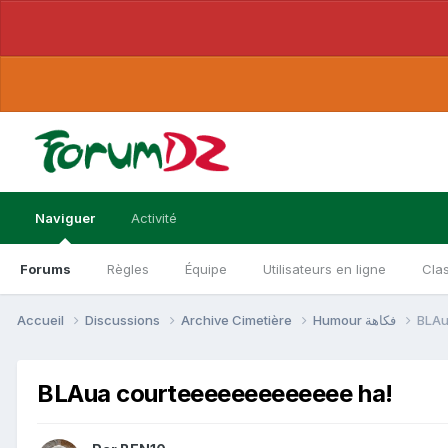
Naviguer
Activité
Forums
Règles
Équipe
Utilisateurs en ligne
Cla
Accueil
Discussions
Archive Cimetière
Humour فكاهة
BLAu
BLAua courteeeeeeeeeeeee ha!