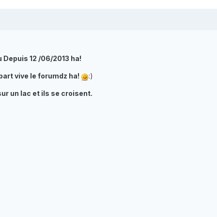
u Depuis 12 /06/2013 ha!
part vive le forumdz ha!
:)
r un lac et ils se croisent.