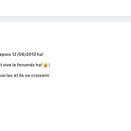
epuis 12 /06/2013 ha!
t vive le forumdz ha!
:)
n lac et ils se croisent.