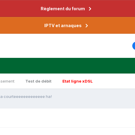
Règlement du forum
IPTV et arnaques
ssement
Test de débit
Etat ligne xDSL
a courteeeeeeeeeeeee ha!