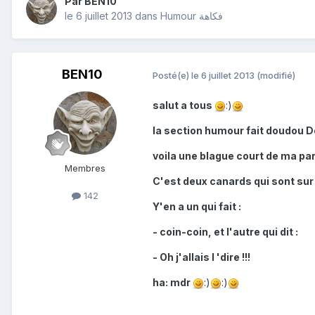
Par
BEN10
le 6 juillet 2013
dans
Humour فكاهة
BEN10
Posté(e)
le 6 juillet 2013
(modifié)
salut a tous
:)
la section humour fait doudou D
voila une blague court de ma par
Membres
C'est deux canards qui sont sur u
142
Y'en a un qui fait :
- coin-coin, et l'autre qui dit :
- Oh j'allais l 'dire !!!
ha: mdr
:)
:)