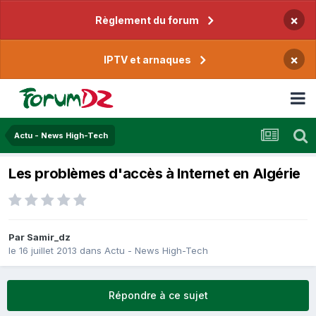
×
Règlement du forum
×
IPTV et arnaques
Actu - News High-Tech
Les problèmes d'accès à Internet en Algérie
Par
Samir_dz
le 16 juillet 2013
dans
Actu - News High-Tech
Répondre à ce sujet