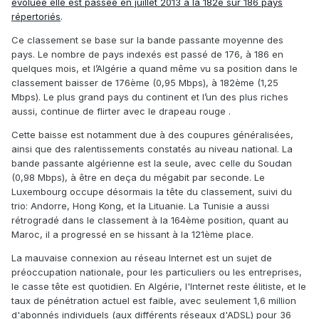
évoluée elle est passée en juillet 2013 à la 182è sur 186 pays
répertoriés
.
Ce classement se base sur la bande passante moyenne des
pays. Le nombre de pays indexés est passé de 176, à 186 en
quelques mois, et l’Algérie a quand même vu sa position dans le
classement baisser de 176ème (0,95 Mbps), à 182ème (1,25
Mbps). Le plus grand pays du continent et l’un des plus riches
aussi, continue de flirter avec le drapeau rouge .
Cette baisse est notamment due à des coupures généralisées,
ainsi que des ralentissements constatés au niveau national. La
bande passante algérienne est la seule, avec celle du Soudan
(0,98 Mbps), à être en deça du mégabit par seconde. Le
Luxembourg occupe désormais la tête du classement, suivi du
trio: Andorre, Hong Kong, et la Lituanie. La Tunisie a aussi
rétrogradé dans le classement à la 164ème position, quant au
Maroc, il a progressé en se hissant à la 121ème place.
La mauvaise connexion au réseau Internet est un sujet de
préoccupation nationale, pour les particuliers ou les entreprises,
le casse tête est quotidien. En Algérie, l'Internet reste élitiste, et le
taux de pénétration actuel est faible, avec seulement 1,6 million
d'abonnés individuels (aux différents réseaux d'ADSL) pour 36