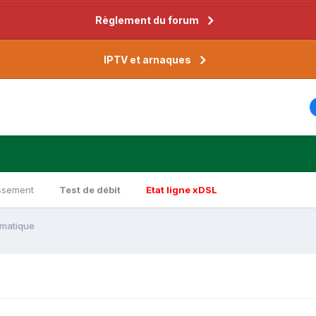
Règlement du forum
IPTV et arnaques
ssement
Test de débit
Etat ligne xDSL
ormatique