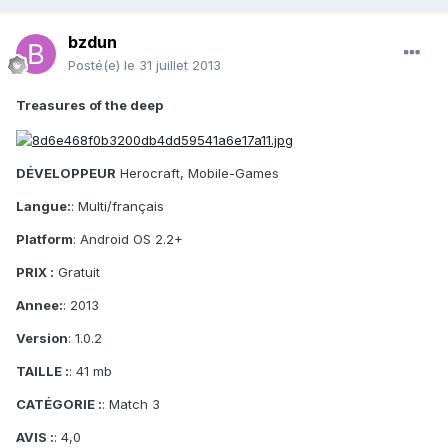
bzdun
Posté(e)
le 31 juillet 2013
Treasures of the deep
DÉVELOPPEUR
Herocraft, Mobile-Games
Langue:
: Multi/français
Platform
: Android OS 2.2+
PRIX :
Gratuit
Annee:
: 2013
Version
: 1.0.2
TAILLE :
: 41 mb
CATÉGORIE :
: Match 3
AVIS :
: 4,0