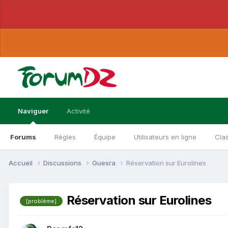
Naviguer
Activité
Forums
Règles
Équipe
Utilisateurs en ligne
Cla
Accueil
Discussions
Guesra
Réservation sur Eurolines
Réservation sur Eurolines
[problème]