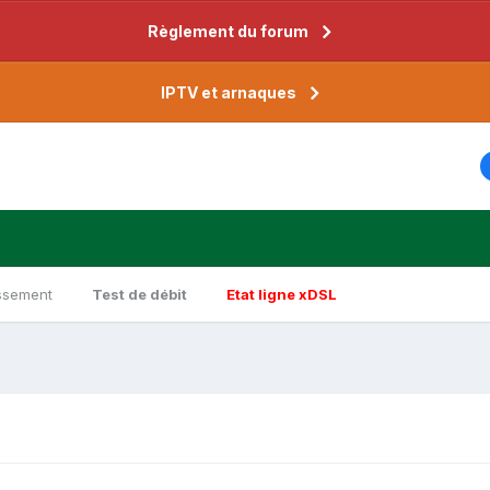
Règlement du forum
IPTV et arnaques
ssement
Test de débit
Etat ligne xDSL