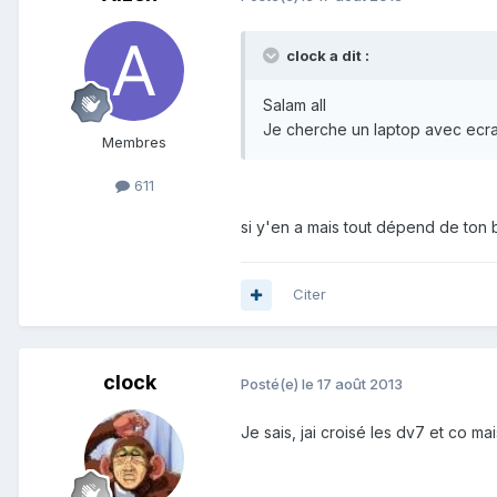
clock a dit :
Salam all
Je cherche un laptop avec ecran
Membres
611
si y'en a mais tout dépend de ton
Citer
clock
Posté(e)
le 17 août 2013
Je sais, jai croisé les dv7 et co ma