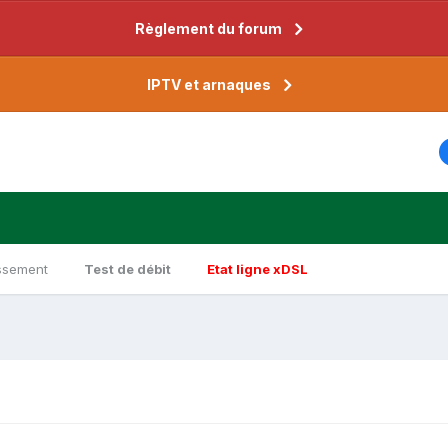
Règlement du forum
IPTV et arnaques
ssement
Test de débit
Etat ligne xDSL