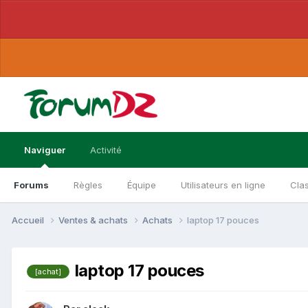
Naviguer
Activité
Forums
Règles
Équipe
Utilisateurs en ligne
Cla
Accueil
Ventes & achats
Achats
laptop 17 pouces
laptop 17 pouces
[achat]