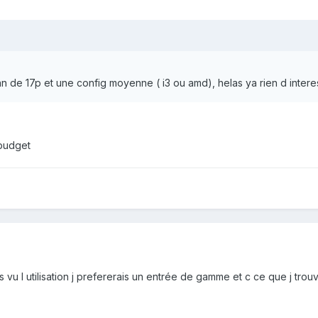
 de 17p et une config moyenne ( i3 ou amd), helas ya rien d intere
 budget
is vu l utilisation j prefererais un entrée de gamme et c ce que j trou