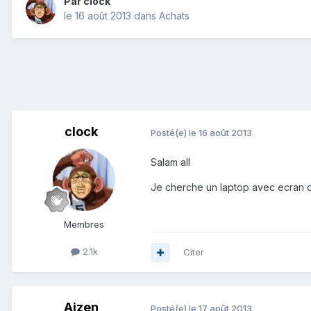
Par
clock
le 16 août 2013
dans
Achats
clock
Posté(e)
le 16 août 2013
Salam all
Je cherche un laptop avec ecran de
Membres
2.1k
Citer
Aizen
Posté(e)
le 17 août 2013