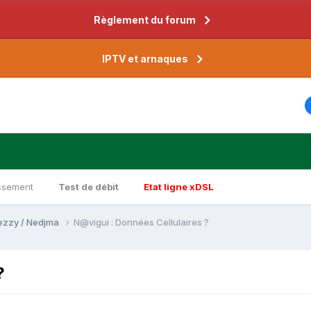
Règlement du forum
IPTV et arnaques
ssement
Test de débit
Etat ligne xDSL
Djezzy / Nedjma
N@vigui : Données Cellulaires ?
?