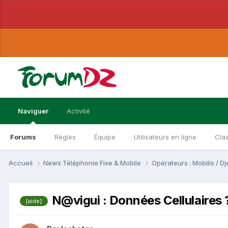
Naviguer
Activité
Forums
Règles
Équipe
Utilisateurs en ligne
Cla
Accueil
News Téléphonie Fixe & Mobile
Opérateurs : Mobilis / 
N@vigui : Données Cellulaires 
[aide]