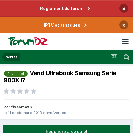
×
Règlement du forum
×
IPTV et arnaques
Ventes
Vend Ultrabook Samsung Serie
[a vendre]
900X I7
Par
fiveamox6
le 11 septembre 2013
dans
Ventes
Répondre à ce sujet