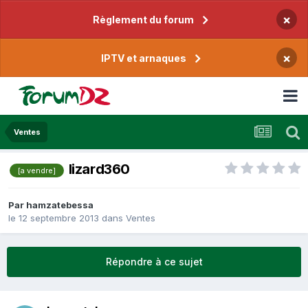
×
Règlement du forum
×
IPTV et arnaques
Ventes
lizard360
[a vendre]
Par
hamzatebessa
le 12 septembre 2013
dans
Ventes
Répondre à ce sujet