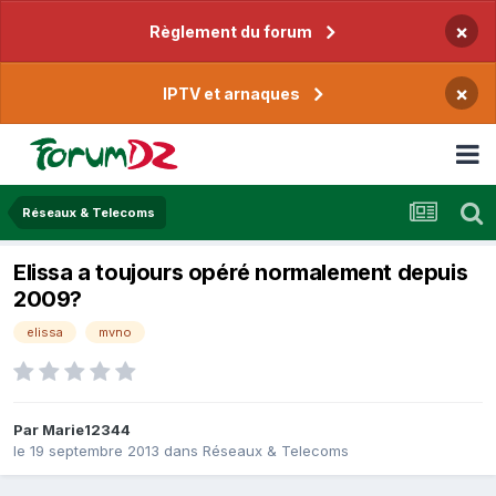
×
Règlement du forum
×
IPTV et arnaques
Réseaux & Telecoms
Elissa a toujours opéré normalement depuis
2009?
elissa
mvno
Par
Marie12344
le 19 septembre 2013
dans
Réseaux & Telecoms