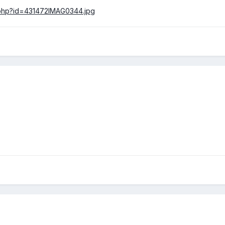
r.php?id=431472IMAG0344.jpg