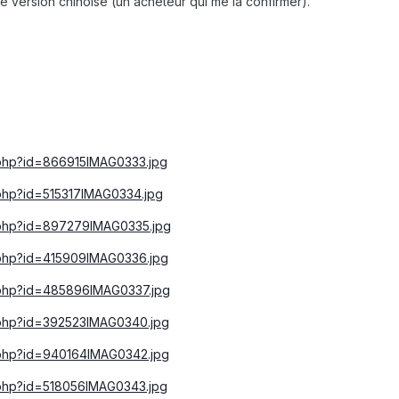
e version chinoise (un acheteur qui me la confirmer).
r.php?id=866915IMAG0333.jpg
r.php?id=515317IMAG0334.jpg
r.php?id=897279IMAG0335.jpg
r.php?id=415909IMAG0336.jpg
r.php?id=485896IMAG0337.jpg
r.php?id=392523IMAG0340.jpg
r.php?id=940164IMAG0342.jpg
r.php?id=518056IMAG0343.jpg