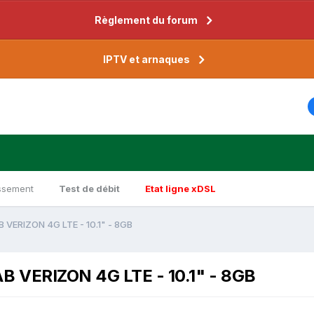
Règlement du forum
IPTV et arnaques
ssement
Test de débit
Etat ligne xDSL
ERIZON 4G LTE - 10.1" - 8GB
VERIZON 4G LTE - 10.1" - 8GB