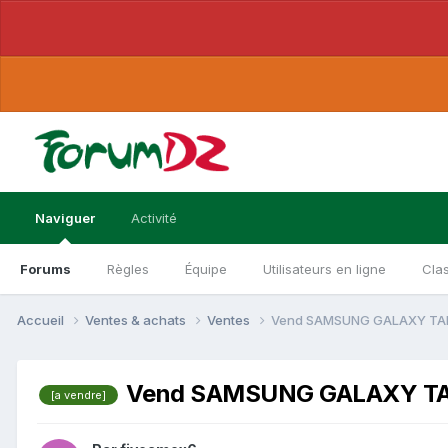
Naviguer
Activité
Forums
Règles
Équipe
Utilisateurs en ligne
Cla
Accueil
Ventes & achats
Ventes
Vend SAMSUNG GALAXY TAB V
Vend SAMSUNG GALAXY TAB 
[a vendre]