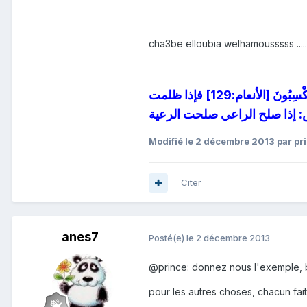
cha3be elloubia welhamousssss ....
اقرأوا قول الله تعالى: وَكَذَلِكَ نُوَلِّي بَعْضَ الظَّالِمِينَ بَعْضاً [الأنعام:129] أي: نجعل الظالم فوق الظالم، بماذا؟ بِمَا كَانُوا يَكْسِبُونَ [الأنعام:129] فإذا ظلمت
Modifié
le 2 décembre 2013
par pr
Citer
anes7
Posté(e)
le 2 décembre 2013
@prince: donnez nous l'exemple, b
pour les autres choses, chacun fai