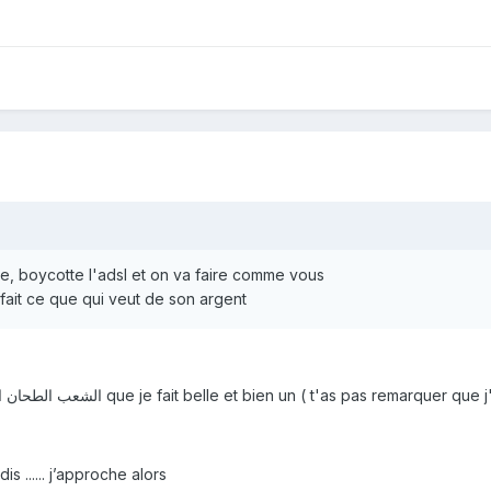
, boycotte l'adsl et on va faire comme vous
fait ce que qui veut de son argent
je donne plutôt exemple du الشعب الطحان الفرحان que je fait belle et bien un ( t'as
is ...... j’approche alors