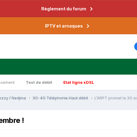
Règlement du forum
IPTV et arnaques
ssement
Test de débit
Etat ligne xDSL
Djezzy / Nedjma
3G-4G Téléphonie Haut débit
L’ARPT promet la 3G a
embre !