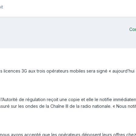
it
Co
 des licences 3G aux trois opérateurs mobiles sera signé « aujourd’h
 l’Autorité de régulation reçoit une copie et elle le notifie immédia
 assuré sur les ondes de la Chaîne III de la radio nationale. « Nous not
 nous avons accepté que les opérateurs déposent leurs offres chez 