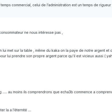
temps commercial, celui de l’administration est un temps de rigueur 
 du consommateur ne nous intéresse pas ,
ui met sur la table , même du kaka on la paye de notre argent et o
r lui prendre son propre argent parce qu'il est vicieux aussi ( yahch
 3g ...... au moins ils comprendrons que echa3b commence a compren
r la a l’éternité ....