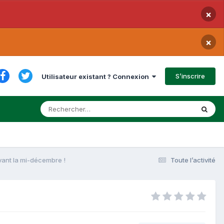
×
×
S’inscrire
Utilisateur existant ? Connexion
vant la mi-décembre !
Toute l’activité