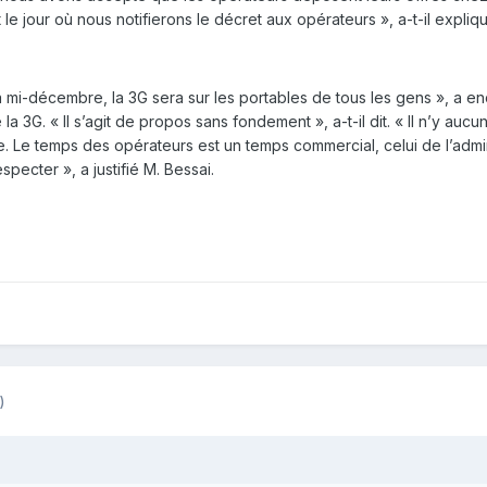
 le jour où nous notifierons le décret aux opérateurs », a-t-il expliq
a mi-décembre, la 3G sera sur les portables de tous les gens », a en
a 3G. « Il s’agit de propos sans fondement », a-t-il dit. « Il n’y aucune
e. Le temps des opérateurs est un temps commercial, celui de l’adminis
ecter », a justifié M. Bessai.
)