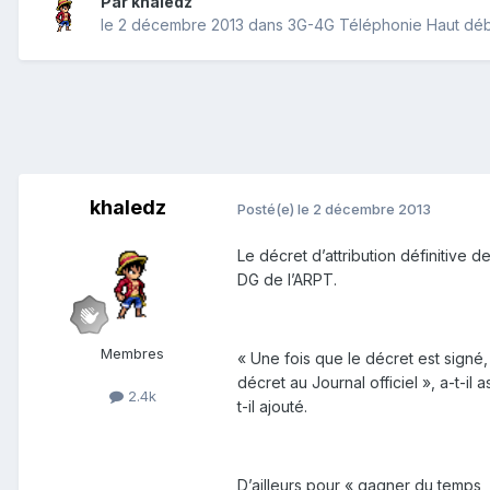
Par
khaledz
le 2 décembre 2013
dans
3G-4G Téléphonie Haut déb
khaledz
Posté(e)
le 2 décembre 2013
Le décret d’attribution définitive
DG de l’ARPT.
Membres
« Une fois que le décret est signé,
décret au Journal officiel », a-t-il
2.4k
t-il ajouté.
D’ailleurs pour « gagner du temps,