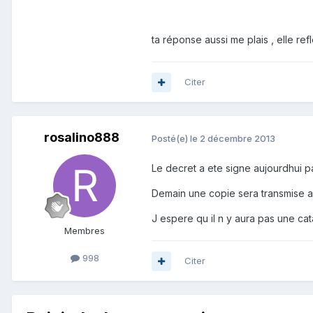
ta réponse aussi me plais , elle re
Citer
rosalino888
Posté(e)
le 2 décembre 2013
Le decret a ete signe aujourdhui pa
Demain une copie sera transmise aux
J espere qu il n y aura pas une cata
Membres
998
Citer