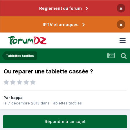
×
Règlement du forum
×
IPTV et arnaques
Tablettes tactiles
Ou reparer une tablette cassée ?
Par
kappa
le 7 décembre 2013
dans
Tablettes tactiles
Répondre à ce sujet