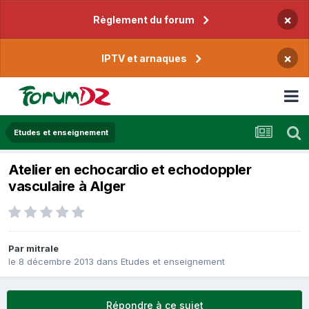
×
Règlement du forum
×
IPTV et arnaques
Etudes et enseignement
Atelier en echocardio et echodoppler
vasculaire à Alger
Par
mitrale
le 8 décembre 2013
dans
Etudes et enseignement
Répondre à ce sujet