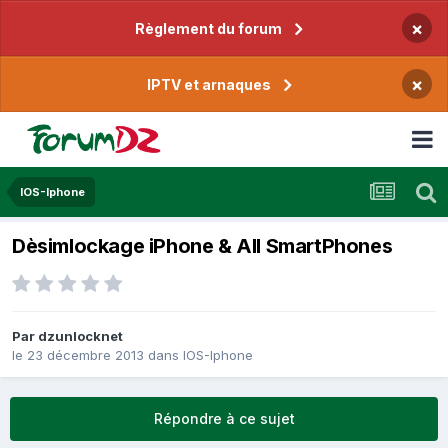
×
Règlement du forum
×
IPTV et arnaques
IOS-Iphone
Dèsimlockage iPhone & All SmartPhones
Par
dzunlocknet
le 23 décembre 2013
dans
IOS-Iphone
Répondre à ce sujet