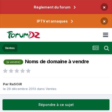
×
Règlement du forum
×
IPTV et arnaques
Ventes
Noms de domaine à vendre
[a vendre]
Par
RaSOiR
le 29 décembre 2013
dans
Ventes
Répondre à ce sujet