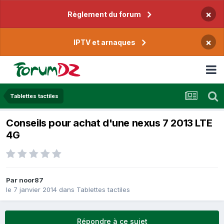
×
Règlement du forum
×
IPTV et arnaques
Tablettes tactiles
Conseils pour achat d'une nexus 7 2013 LTE
4G
Par
noor87
le 7 janvier 2014
dans
Tablettes tactiles
Répondre à ce sujet