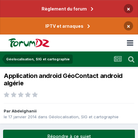
×
Règlement du forum
×
IPTV et arnaques
Géolocalisation, SIG et cartographie
Application android GéoContact android
algérie
Par
Abdelghanii
le 17 janvier 2014
dans
Géolocalisation, SIG et cartographie
Répondre à ce sujet