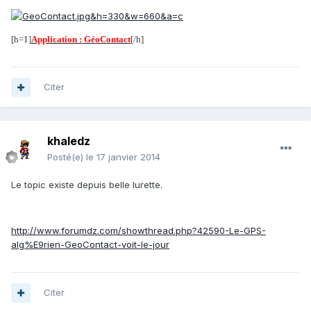
[h=1]
Application : GéoContact
[/h]
Citer
khaledz
Posté(e)
le 17 janvier 2014
Le topic existe depuis belle lurette.
http://www.forumdz.com/showthread.php?42590-Le-GPS-
alg%E9rien-GeoContact-voit-le-jour
Citer