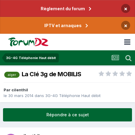
×
Règlement du forum
×
IPTV et arnaques
3G-4G Téléphonie Haut débit
La Clé 3g de MOBILIS
alger
Par
cilenthil
le 30 mars 2014
dans
3G-4G Téléphonie Haut débit
Répondre à ce sujet