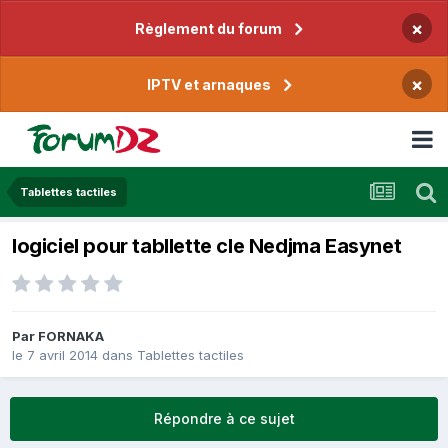
×
Règlement du forum
×
IPTV et arnaques
Tablettes tactiles
logiciel pour tabllette cle Nedjma Easynet
Par
FORNAKA
le 7 avril 2014
dans
Tablettes tactiles
Répondre à ce sujet