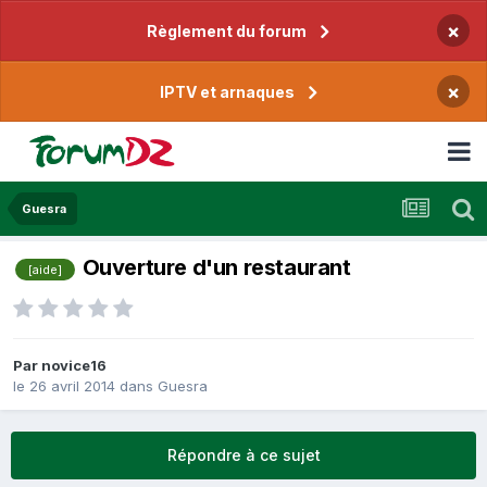
×
Règlement du forum
×
IPTV et arnaques
Guesra
Ouverture d'un restaurant
[aide]
Par
novice16
le 26 avril 2014
dans
Guesra
Répondre à ce sujet