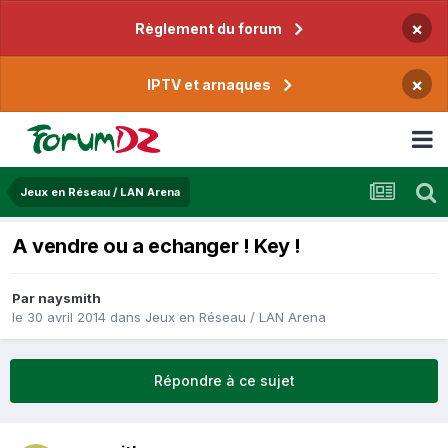
×
Règlement du forum
×
IPTV et arnaques
Jeux en Réseau / LAN Arena
A vendre ou a echanger ! Key !
Par
naysmith
le 30 avril 2014
dans
Jeux en Réseau / LAN Arena
Répondre à ce sujet