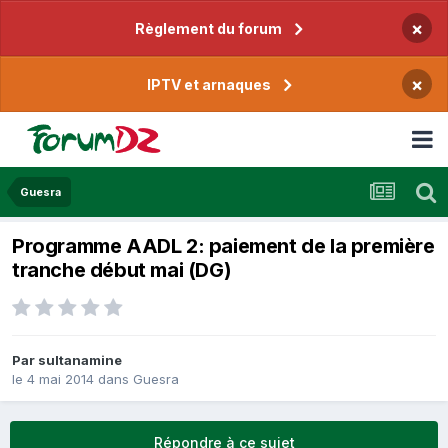
×
Règlement du forum
×
IPTV et arnaques
Guesra
Programme AADL 2: paiement de la première
tranche début mai (DG)
Par
sultanamine
le 4 mai 2014
dans
Guesra
Répondre à ce sujet