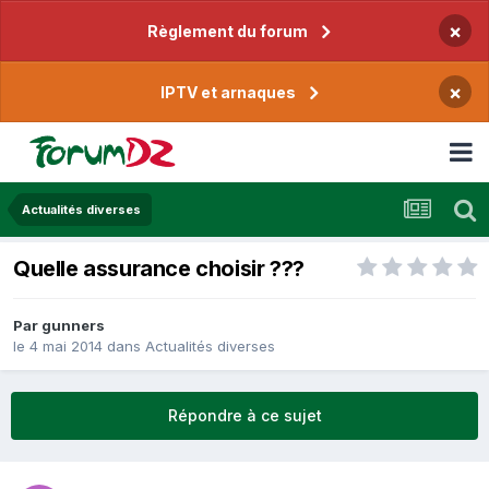
×
Règlement du forum
×
IPTV et arnaques
Actualités diverses
Quelle assurance choisir ???
Par
gunners
le 4 mai 2014
dans
Actualités diverses
Répondre à ce sujet