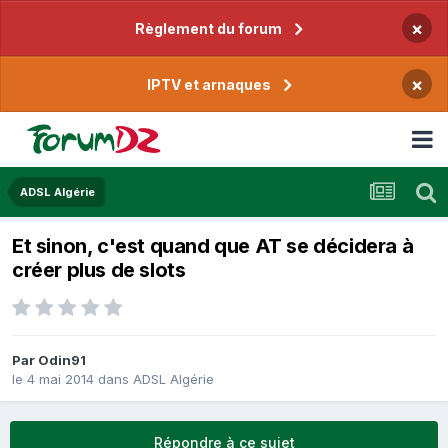
×
Règlement du forum
×
IPTV et arnaques
ADSL Algérie
Et sinon, c'est quand que AT se décidera à
créer plus de slots
Par
Odin91
le 4 mai 2014
dans
ADSL Algérie
Répondre à ce sujet