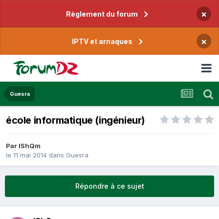
×
Règlement du forum
×
IPTV et arnaques
Guesra
école informatique (ingénieur)
Par
IShQm
le 11 mai 2014
dans
Guesra
Répondre à ce sujet