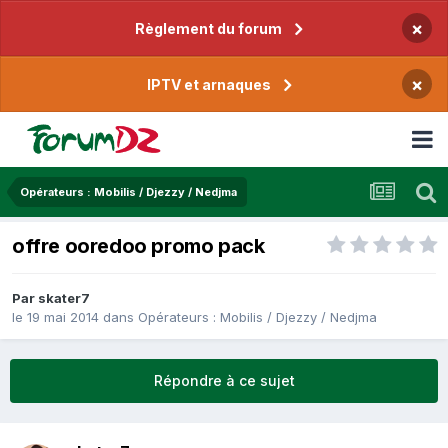
×
Règlement du forum
×
IPTV et arnaques
Opérateurs : Mobilis / Djezzy / Nedjma
offre ooredoo promo pack
Par
skater7
le 19 mai 2014
dans
Opérateurs : Mobilis / Djezzy / Nedjma
Répondre à ce sujet