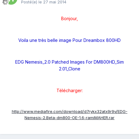
Posté(e)
le 27 mai 2014
Bonjour,
Voila une très belle image Pour Dreambox 800HD
EDG Nemesis_2.0 Patched Images For DM800HD_Sim
2.01_Clone
Télécharger:
http://www.mediafire.com/download/d7rykx32atx9r9v/EDG-
Nemesis-2.Beta-dm800-OE-1.6-ramiMAHER.rar