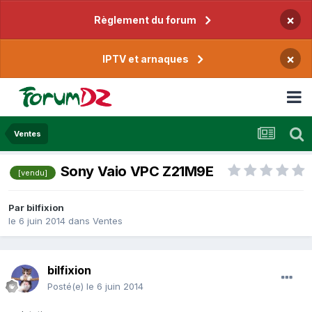
×
Règlement du forum
×
IPTV et arnaques
Ventes
Sony Vaio VPC Z21M9E
[vendu]
Par
bilfixion
le 6 juin 2014
dans
Ventes
bilfixion
Posté(e)
le 6 juin 2014