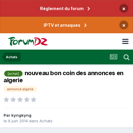
×
Règlement du forum
×
IPTV et arnaques
Achats
nouveau bon coin des annonces en
[achat]
algerie
annonce algerie
Par
kyngkyng
le 9 juin 2014
dans
Achats