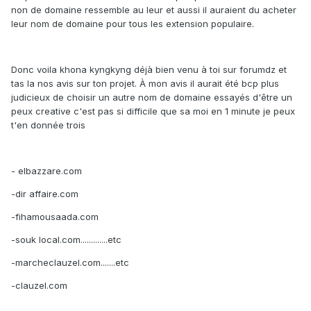
non de domaine ressemble au leur et aussi il auraient du acheter
leur nom de domaine pour tous les extension populaire.
Donc voila khona kyngkyng déjà bien venu à toi sur forumdz et
tas la nos avis sur ton projet. À mon avis il aurait été bcp plus
judicieux de choisir un autre nom de domaine essayés d'être un
peux creative c'est pas si difficile que sa moi en 1 minute je peux
t'en donnée trois
- elbazzare.com
-dir affaire.com
-fihamousaada.com
-souk local.com.............etc
-marcheclauzel.com.......etc
-clauzel.com