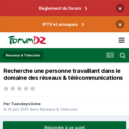
×
Règlement du forum
×
IPTV et arnaques
Réseaux & Telecoms
Recherche une personne travaillant dans le
domaine des réseaux & télécommunications
Par
TuesdaysGone
le 15 juin 2014
dans
Réseaux & Telecoms
Répondre à ce sujet