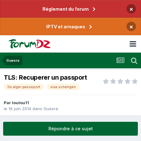
×
Règlement du forum
×
IPTV et arnaques
Guesra
TLS: Recuperer un passport
tls alger passeport
visa schengen
Par
loulou11
le 16 juin 2014
dans
Guesra
Répondre à ce sujet