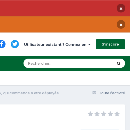
×
×
S’inscrire
Utilisateur existant ? Connexion
S, qui commence a etre déployée
Toute l’activité