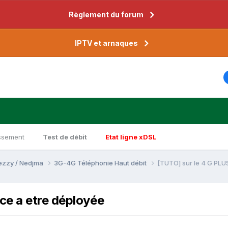
Règlement du forum
IPTV et arnaques
ssement
Test de débit
Etat ligne xDSL
Djezzy / Nedjma
3G-4G Téléphonie Haut débit
[TUTO] sur le 4 G PLU
ce a etre déployée