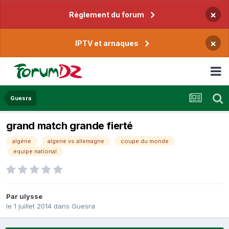
×
Règlement du forum
×
IPTV et arnaques
Guesra
grand match grande fierté
algérie
algerie vs allemagne
coupe du monde
equipe national
Par
ulysse
le 1 juillet 2014
dans
Guesra