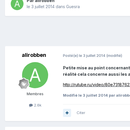
Par
alirobben
le 3 juillet 2014
dans
Guesra
alirobben
Posté(e)
le 3 juillet 2014
(modifié)
Petite mise au point concernant 
réalité cela concerne aussi les 
http://rutube.ru/video/80e7318
Membres
Modifié
le 3 juillet 2014
par alirob
2.6k
Citer