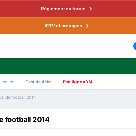
Règlement du forum
IPTV et arnaques
ssement
Test de débit
Etat ligne xDSL
al de football 2014
e football 2014