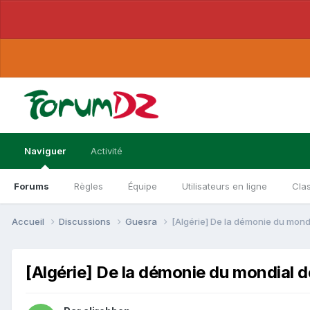
Naviguer
Activité
Forums
Règles
Équipe
Utilisateurs en ligne
Cla
Accueil
Discussions
Guesra
[Algérie] De la démonie du mondi
[Algérie] De la démonie du mondial d