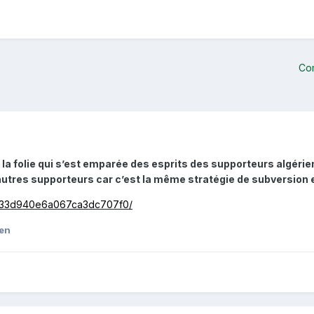
Co
la folie qui s’est emparée des esprits des supporteurs algérien
autres supporteurs car c’est la même stratégie de subversion et
76233d940e6a067ca3dc707f0/
ben