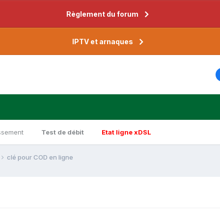
Règlement du forum
IPTV et arnaques
ssement
Test de débit
Etat ligne xDSL
clé pour COD en ligne