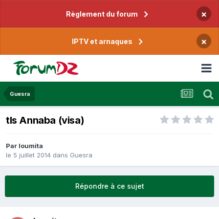
×
Règlement du forum
×
IPTV et arnaques
Guesra
tls Annaba (visa)
Par
loumita
le 5 juillet 2014
dans
Guesra
Répondre à ce sujet