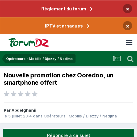
×
Règlement du forum
×
IPTV et arnaques
Opérateurs : Mobilis / Djezzy / Nedjma
Nouvelle promotion chez Ooredoo, un
smartphone offert
Par
Abdelghanii
le 5 juillet 2014
dans
Opérateurs : Mobilis / Djezzy / Nedjma
Répondre à ce sujet