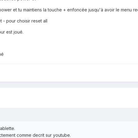
s power et tu maintiens la touche + enfoncée jusqu'à avoir le menu r
- pour choisir reset all
ur est joué.
né
ablette.
actement comme decrit sur youtube.