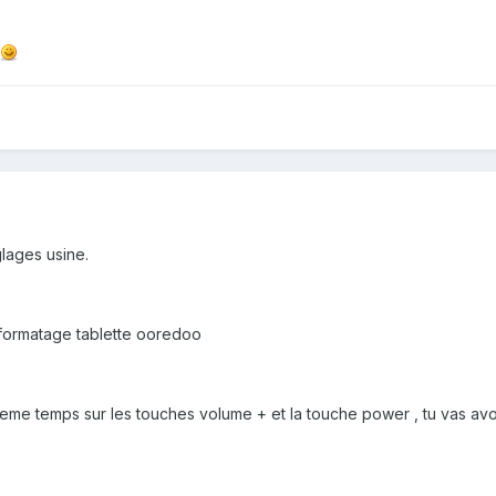
eglages usine.
r formatage tablette ooredoo
meme temps sur les touches volume + et la touche power , tu vas avoi