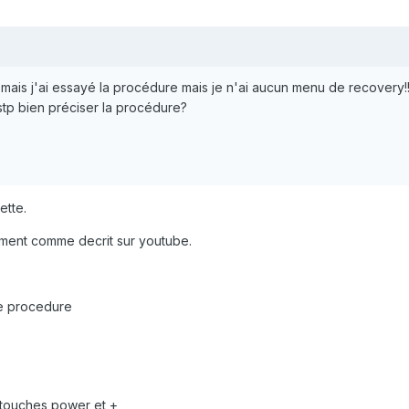
 mais j'ai essayé la procédure mais je n'ai aucun menu de recovery!
 stp bien préciser la procédure?
ette.
ement comme decrit sur youtube.
te procedure
touches power et +