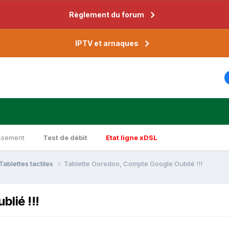
Règlement du forum
IPTV et arnaques
ssement
Test de débit
Etat ligne xDSL
Tablettes tactiles
Tablette Ooredoo, Compte Google Oublié !!!
lié !!!