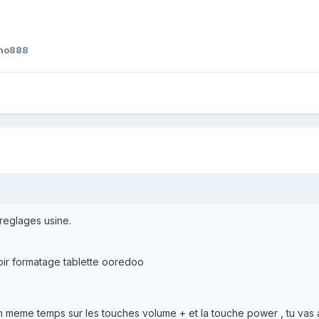
ino888
ux reglages usine.
voir formatage tablette ooredoo
en meme temps sur les touches volume + et la touche power , tu vas a