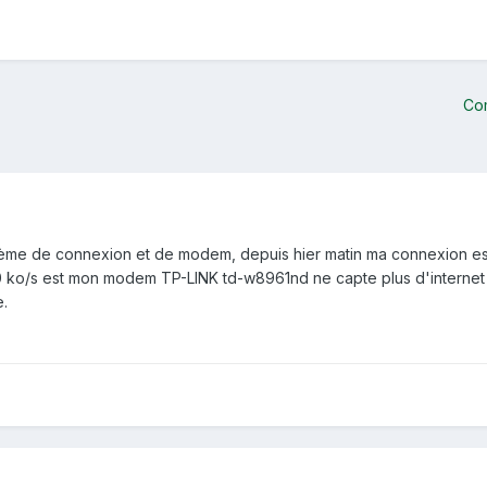
Co
lème de connexion et de modem, depuis hier matin ma connexion est 
150 ko/s est mon modem TP-LINK td-w8961nd ne capte plus d'inter
e.