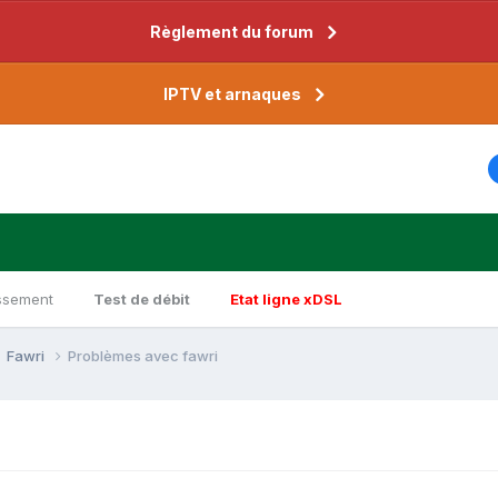
Règlement du forum
IPTV et arnaques
ssement
Test de débit
Etat ligne xDSL
Fawri
Problèmes avec fawri