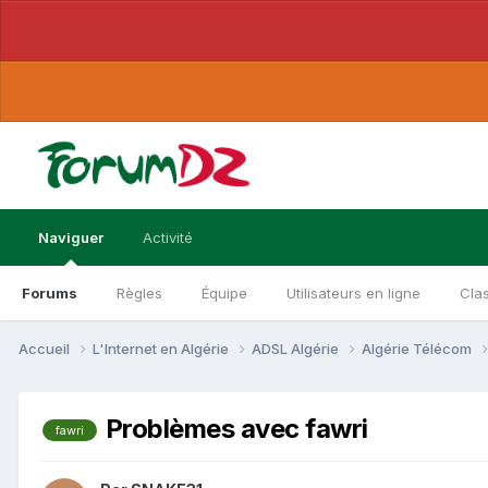
Naviguer
Activité
Forums
Règles
Équipe
Utilisateurs en ligne
Cla
Accueil
L'Internet en Algérie
ADSL Algérie
Algérie Télécom
Problèmes avec fawri
fawri