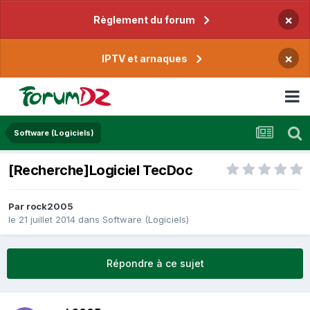
×
Règlement du forum
×
IPTV et arnaques
Software (Logiciels)
[Recherche]Logiciel TecDoc
Par
rock2005
le 21 juillet 2014
dans
Software (Logiciels)
Répondre à ce sujet