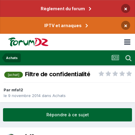
×
Règlement du forum
×
IPTV et arnaques
Achats
Filtre de confidentialité
[achat]
Par
mfa12
le 9 novembre 2014
dans
Achats
Répondre à ce sujet