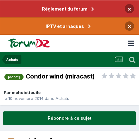
×
Règlement du forum
×
IPTV et arnaques
Achats
Condor wind (miracast)
[achat]
Par
mehdiettouile
le 10 novembre 2014
dans
Achats
Répondre à ce sujet