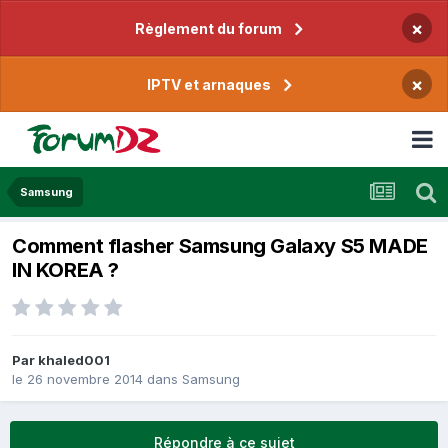
×
Règlement du forum
×
IPTV et arnaques
Samsung
Comment flasher Samsung Galaxy S5 MADE
IN KOREA ?
Par
khaled001
le 26 novembre 2014
dans
Samsung
Répondre à ce sujet