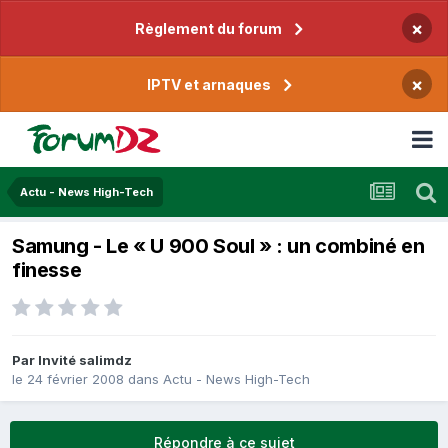
×
Règlement du forum
×
IPTV et arnaques
Actu - News High-Tech
Samung - Le « U 900 Soul » : un combiné en
finesse
Par Invité salimdz
le 24 février 2008
dans
Actu - News High-Tech
Répondre à ce sujet